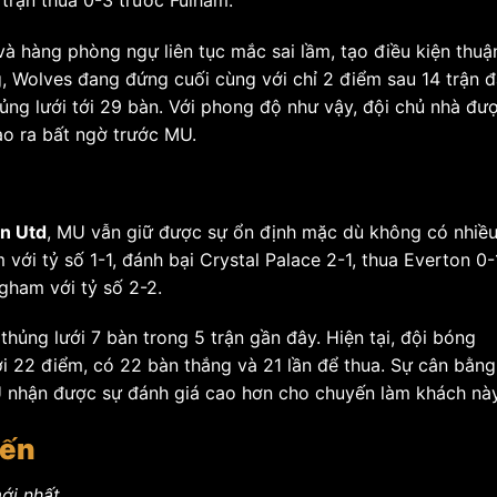
 trận thua 0-3 trước Fulham.
à hàng phòng ngự liên tục mắc sai lầm, tạo điều kiện thuậ
, Wolves đang đứng cuối cùng với chỉ 2 điểm sau 14 trận đ
ng lưới tới 29 bàn. Với phong độ như vậy, đội chủ nhà đư
ạo ra bất ngờ trước MU.
n Utd
, MU vẫn giữ được sự ổn định mặc dù không có nhiề
ới tỷ số 1-1, đánh bại Crystal Palace 2-1, thua Everton 0-
ngham với tỷ số 2-2.
hủng lưới 7 bàn trong 5 trận gần đây. Hiện tại, đội bóng
i 22 điểm, có 22 bàn thắng và 21 lần để thua. Sự cân bằng
 nhận được sự đánh giá cao hơn cho chuyến làm khách này
iến
ới nhất