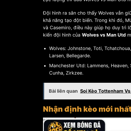
Đội hình ra sân cho thấy Wolves vẫn g
khả năng tạo đột biến. Trong khi đó, 
và Casemiro, điều này giúp họ duy trì l
kiến đội hình của
Wolves vs Man Utd
mớ
Wolves: Johnstone, Toti, Tchatchou
Larsen, Bellegarde.
Manchester Utd: Lammens, Heaven, S
Cunha, Zirkzee.
Bài liên quan
Soi Kèo Tottenham Vs 
Nhận định kèo mới nhất