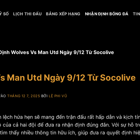
Ỷ SỐ
LỊCH THI ĐẤU
BẢNG XẾP HẠNG
NHẬN ĐỊNH BÓNG ĐÁ
TI
Định Wolves Vs Man Utd Ngày 9/12 Từ Socolive
s Man Utd Ngày 9/12 Từ Socolive
VÀO
THÁNG 12 7, 2025
BỞI
LỆ PHI VŨ
 lệch hứa hẹn sẽ mang đến trận đấu rất hấp dẫn và kịch tín
của cả hai đội để đưa ra nhận định đúng đắn. Với sự hỗ tr
 tìm thấy nhiều thông tin hữu ích, giúp đưa ra quyết định hi