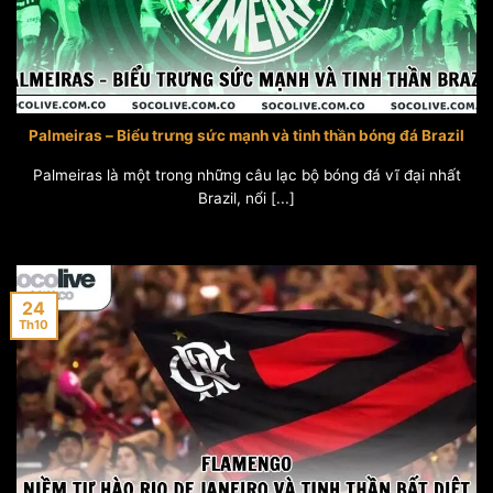
Palmeiras – Biểu trưng sức mạnh và tinh thần bóng đá Brazil
Palmeiras là một trong những câu lạc bộ bóng đá vĩ đại nhất
Brazil, nổi [...]
24
Th10