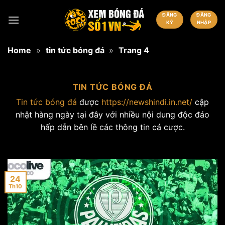
Bỏ
ĐĂNG
ĐĂNG
qua
KÝ
NHẬP
nội
dung
Home
»
tin tức bóng đá
»
Trang 4
TIN TỨC BÓNG ĐÁ
Tin tức bóng đá
được
https://newshindi.in.net/
cập
nhật hàng ngày tại đây với nhiều nội dung độc đáo
hấp dẫn bên lề các thông tin cá cược.
24
Th10