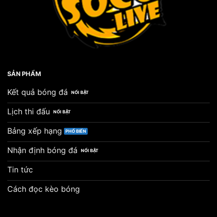
SẢN PHẨM
Kết quả bóng đá
Lịch thi đấu
Bảng xếp hạng
Nhận định bóng đá
Tin tức
Cách đọc kèo bóng