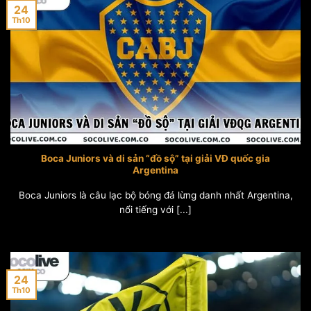
24
Th10
Boca Juniors và di sản “đồ sộ” tại giải VĐ quốc gia
Argentina
Boca Juniors là câu lạc bộ bóng đá lừng danh nhất Argentina,
nổi tiếng với [...]
24
Th10