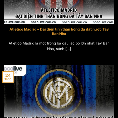
Atletico Madrid – Đại diện tinh thần bóng đá đất nước Tây
Ban Nha
Atletico Madrid là một trong ba câu lạc bộ lớn nhất Tây Ban
Nha, sánh [...]
24
Th10