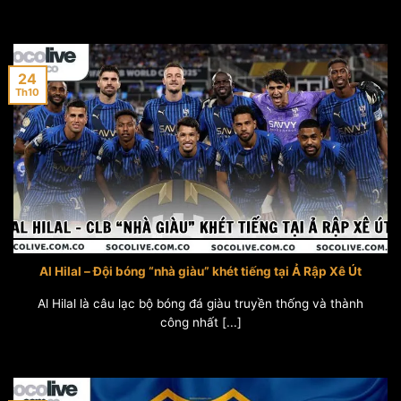
24
Th10
Al Hilal – Đội bóng “nhà giàu” khét tiếng tại Ả Rập Xê Út
Al Hilal là câu lạc bộ bóng đá giàu truyền thống và thành
công nhất [...]