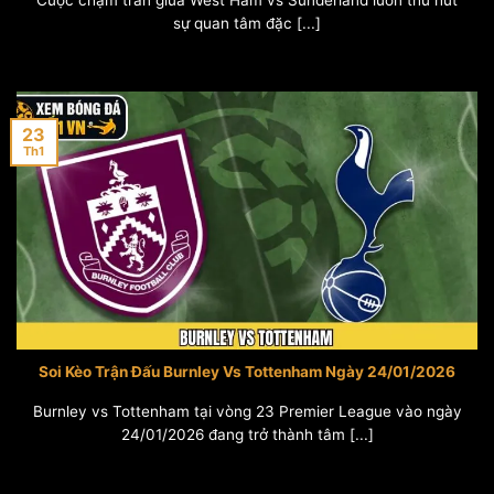
sự quan tâm đặc [...]
23
Th1
Soi Kèo Trận Đấu Burnley Vs Tottenham Ngày 24/01/2026
Burnley vs Tottenham tại vòng 23 Premier League vào ngày
24/01/2026 đang trở thành tâm [...]