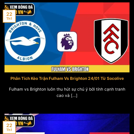
22
Th1
Phân Tích Kèo Trận Fulham Vs Brighton 24/01 Từ Socolive
Fulham vs Brighton luôn thu hút sự chú ý bởi tính cạnh tranh
cao và [...]
22
Th1