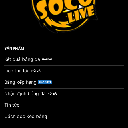
SẢN PHẨM
Kết quả bóng đá
Lịch thi đấu
Bảng xếp hạng
Nhận định bóng đá
Tin tức
Cách đọc kèo bóng