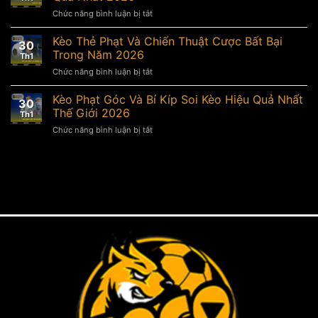
Và
Quả
Chức năng bình luận bị tắt
ở
Hướng
Nhất
Kèo
Dẫn
Năm
Dụ
Kèo Thẻ Phạt Và Chiến Thuật Cược Bất Bại
Chơi
2026
30
Nhà
Chi
Trong Năm 2026
Th1
Cái
Tiết
Chức năng bình luận bị tắt
ở
Và
Nhất
Kèo
Cách
Năm
Thẻ
Kèo Phạt Góc Và Bí Kíp Soi Kèo Hiệu Quả Nhất
Nhận
2026
30
Phạt
Biết
Thế Giới 2026
Th1
Và
Bẫy
Chức năng bình luận bị tắt
ở
Chiến
Hiệu
Kèo
Thuật
Quả
Phạt
Cược
Nhất
Góc
Bất
2026
Và
Bại
Bí
Trong
Kíp
Năm
Soi
2026
Kèo
Hiệu
Quả
Nhất
Thế
Giới
2026