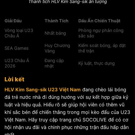
Thành tích HLV Kim Sang-sik ấn tượng
Giải Đấu
Thành Tích
Dấu Ấn Chiến Thuật
Vòng loại U23
Phòng ngự phản công
Nhất bảng
Châu Á
sắc sảo
Huy Chương
Kiểm soát bóng, áp đặt
SEA Games
Vàng
thế trận
U23 Châu Á
Đang cập
Kỷ luật, thực dụng
2026
nhật
Lời kết
HLV Kim Sang-sik U23 Việt Nam
đang chèo lái bóng
đá trẻ nước nhà đi đúng hướng với sự kết hợp giữa kỷ
luật và hiệu quả. Hiểu rõ sẽ giúp hội viên có thêm vũ
khí sắc bén để chiến thắng trong mọi kèo đấu của U23
Việt Nam. Hãy truy cập trang chủ SOCOLIVE để có cơ
hội nhận ưu đãi và chinh phục những trận đấu hấp dẫn
nhất.