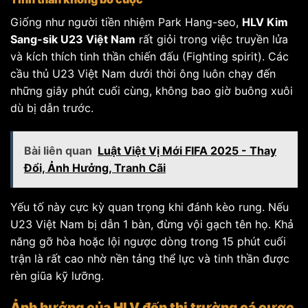
Giống như người tiền nhiệm Park Hang-seo,
HLV Kim
Sang-sik U23 Việt Nam
rất giỏi trong việc truyền lửa
và kích thích tinh thần chiến đấu (Fighting spirit). Các
cầu thủ U23 Việt Nam dưới thời ông luôn chạy đến
những giây phút cuối cùng, không bao giờ buông xuôi
dù bị dẫn trước.
Bài liên quan
Luật Việt Vị Mới FIFA 2025 - Thay
Đổi, Ảnh Hưởng, Tranh Cãi
Yếu tố này cực kỳ quan trọng khi đánh kèo rung. Nếu
U23 Việt Nam bị dẫn 1 bàn, đừng vội gạch tên họ. Khả
năng gỡ hòa hoặc lội ngược dòng trong 15 phút cuối
trận là rất cao nhờ nền tảng thể lực và tinh thần được
rèn giũa kỹ lưỡng.
Ảnh hưởng của HLV đến thị trường cá cược