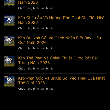
Năm 2026
Th1
Chức năng bình luận bị tắt
ở
Kèo
Châu
Kèo Châu Âu Và Hướng Dẫn Chơi Chi Tiết Nhất
30
Á
Năm 2026
Th1
Và
Chức năng bình luận bị tắt
ở
Bí
Kèo
Quyết
Châu
Kèo Dụ Nhà Cái Và Cách Nhận Biết Bẫy Hiệu
Cược
30
Âu
Hiệu
Quả Nhất 2026
Th1
Và
Quả
Chức năng bình luận bị tắt
ở
Hướng
Nhất
Kèo
Dẫn
Năm
Dụ
Kèo Thẻ Phạt Và Chiến Thuật Cược Bất Bại
Chơi
2026
30
Nhà
Chi
Trong Năm 2026
Th1
Cái
Tiết
Chức năng bình luận bị tắt
ở
Và
Nhất
Kèo
Cách
Năm
Thẻ
Kèo Phạt Góc Và Bí Kíp Soi Kèo Hiệu Quả Nhất
Nhận
2026
30
Phạt
Biết
Thế Giới 2026
Th1
Và
Bẫy
Chức năng bình luận bị tắt
ở
Chiến
Hiệu
Kèo
Thuật
Quả
Phạt
Cược
Nhất
Góc
Bất
2026
Và
Bại
Bí