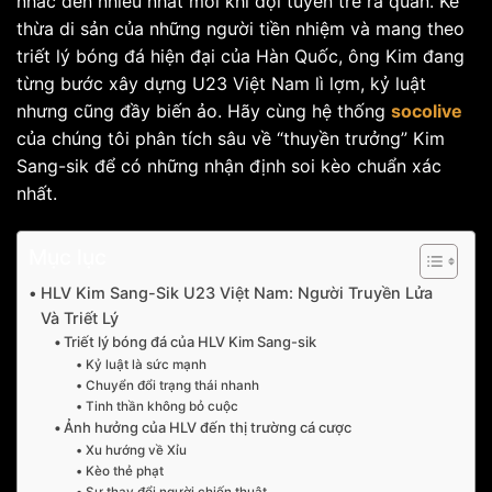
nhắc đến nhiều nhất mỗi khi đội tuyển trẻ ra quân. Kế
thừa di sản của những người tiền nhiệm và mang theo
triết lý bóng đá hiện đại của Hàn Quốc, ông Kim đang
từng bước xây dựng U23 Việt Nam lì lợm, kỷ luật
nhưng cũng đầy biến ảo. Hãy cùng hệ thống
socolive
của chúng tôi phân tích sâu về “thuyền trưởng” Kim
Sang-sik để có những nhận định soi kèo chuẩn xác
nhất.
Mục lục
HLV Kim Sang-Sik U23 Việt Nam: Người Truyền Lửa
Và Triết Lý
Triết lý bóng đá của HLV Kim Sang-sik
Kỷ luật là sức mạnh
Chuyển đổi trạng thái nhanh
Tinh thần không bỏ cuộc
Ảnh hưởng của HLV đến thị trường cá cược
Xu hướng về Xỉu
Kèo thẻ phạt
Sự thay đổi người chiến thuật