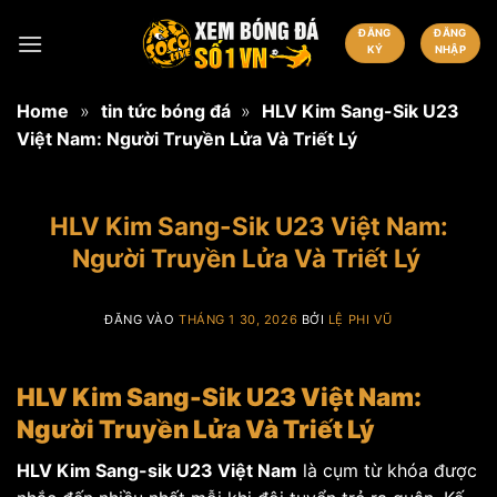
Bỏ
ĐĂNG
ĐĂNG
qua
KÝ
NHẬP
nội
dung
Home
»
tin tức bóng đá
»
HLV Kim Sang-Sik U23
Việt Nam: Người Truyền Lửa Và Triết Lý
HLV Kim Sang-Sik U23 Việt Nam:
Người Truyền Lửa Và Triết Lý
ĐĂNG VÀO
THÁNG 1 30, 2026
BỞI
LỆ PHI VŨ
HLV Kim Sang-Sik U23 Việt Nam:
Người Truyền Lửa Và Triết Lý
HLV Kim Sang-sik U23 Việt Nam
là cụm từ khóa được